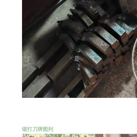
锻打刀牌图列