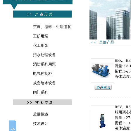
空调、循环、生活用泵
工矿用泵
＜＜ 全部产品
化工用泵
污水处理设备
HPK、H
消防系列用泵
流量:3.8-1
扬程:3-25
电气控制柜
液体温度:-
成套给水设备
阀门系列
RSV、R
船用离心
质量概述
流量：27-
扬程：13-
技术设计
液体温度：