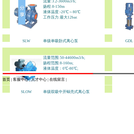
流量:3.2-3600m3/h;
扬程:8-150m
液体温度:-20℃～80℃
工作压力:最大12bar.
SLW
单级单吸卧式离心泵
GDL
流量范围:50-44600m3/h;
扬程范围:8-160m;
液体温度：0℃-80℃;
工作压力：最大25bar.
首页
|
客服中心
|
人才中心
|
在线留言
|
SLOW
单级双吸中开蜗壳式离心泵