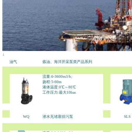
↓
油气
炼油、海洋开采泵类产品系列
流量:6-3600m3/h;
扬程:5-60m
液体温度:0℃～80℃
工作压力:最大10bar.
WQ
潜水无堵塞排污泵
SLS